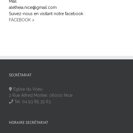
Mail
aletheia.nice@gmail.com
Suivez-nous en visitant notre facebook :
FACEBOOK >
SECRÉTARIAT
Eglise du Voeu
2 Rue Alfred Mortier, 06000 Nice
Tel. 04 93 85 35 63
HORAIRE SECRÉTARIAT