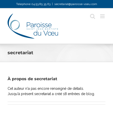
Passer
Telephone 04.93.85.35.63
|
secretariat@paroisse-voeu.com
au
contenu
secretariat
À propos de
secretariat
Cet auteur n'a pas encore renseigné de détails.
Jusqu'à présent secretariat a créé 18 entrées de blog.